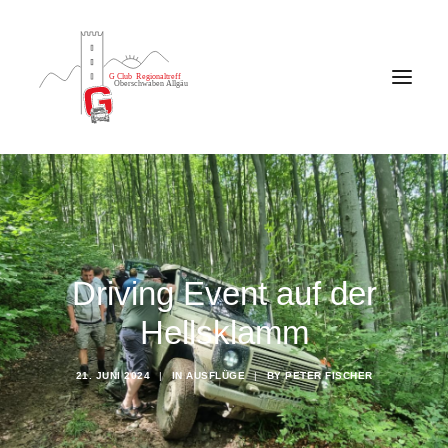
Driving Event auf der
Hellsklamm
21. JUNI 2024
|
IN
AUSFLÜGE
|
BY
PETER FISCHER