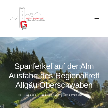
Spanferkel auf der Alm
Ausfahrt des Regionaltreff
Allgäu Oberschwaben
24. JUNI 2023
|
IN
AUSFLÜGE
|
BY
PETER FISCHER