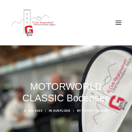
MOTORWORLD
CLASSIC Bodensee
8. MAI 2022
|
IN
AUSFLÜGE
|
BY
PETER FISCHER