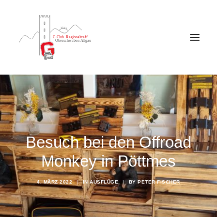
Besuch bei den Offroad
Monkey in Pöttmes
4. MÄRZ 2022
|
IN
AUSFLÜGE
|
BY
PETER FISCHER