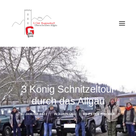
3 König Schnitzeltour
durch das Allgäu
6. JANUAR 2022
|
IN
AUSFLÜGE
|
BY
PETER FISCHER